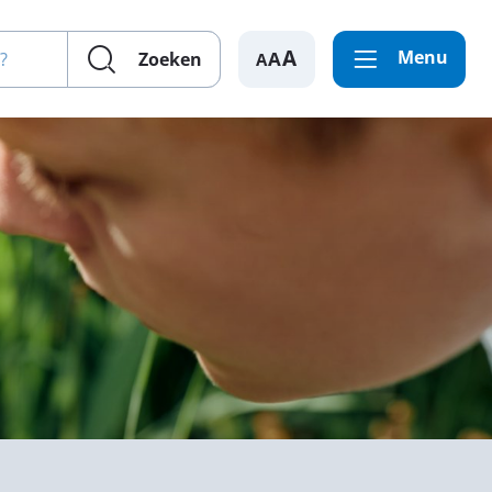
en?
Menu
A
Zoeken