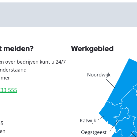
t melden?
Werkgebied
en over bedrijven kunt u 24/7
nderstaand
mmer
333 555
55
den