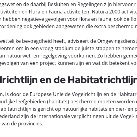
ingswet en de daarbij Besluiten en Regelingen zijn hiervo
viteiten en Flora en Fauna activiteiten. Natura 2000 activi
en hebben negatieve gevolgen voor flora en fauna, ook de f
verordening ook gebieden aangewezen die extra beschermd
ettelijke bevoegdheid heeft, adviseert de Omgevingsdiens
enten om in een vroeg stadium de juiste stappen te nemen
an natuurwet- en regelgeving voorkomen. Zo hebben gemeen
evolgen van een project kunnen zijn en wat dit betekent v
ichtlijn en de Habitatrichtlij
, is door de Europese Unie de Vogelrichtlijn en de Habitatri
rlijke leefgebieden (habitats) beschermd moeten worden do
bitatrichtlijn is gericht op natuurlijke habitats en dier- en
erland zijn de internationale verplichtingen uit de Vogel- e
 van de provincies.