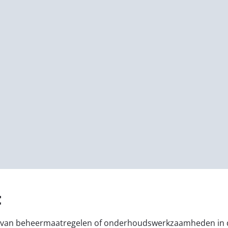
t
oeren van beheermaatregelen of onderhoudswerkzaamheden in