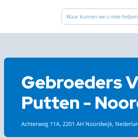
Waar kunnen we u mee help
Gebroeders V
Putten - Noor
Achterweg 11A, 2201 AH Noordwijk, Nederla