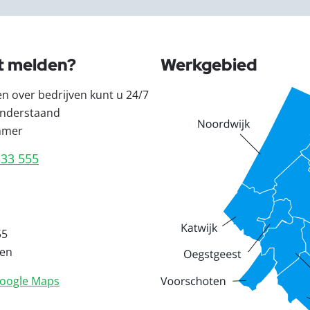
t melden?
Werkgebied
en over bedrijven kunt u 24/7
nderstaand
mmer
333 555
55
den
oogle Maps