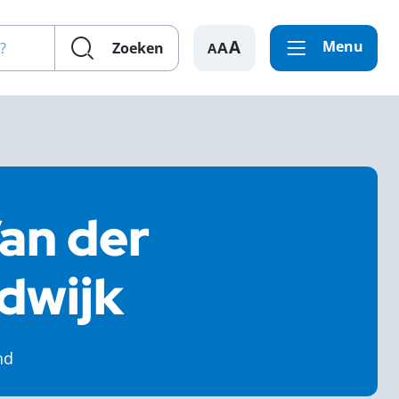
en?
Menu
A
Zoeken
an der
dwijk
nd