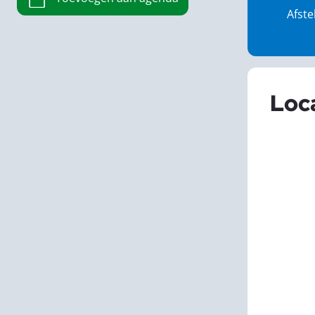
Afste
Loc