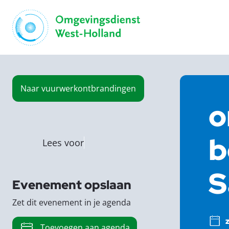
Naar
vuurwerkontbrandingen
o
b
Lees voor
S
Evenement opslaan
Zet dit evenement in je agenda
z
Toevoegen aan agenda