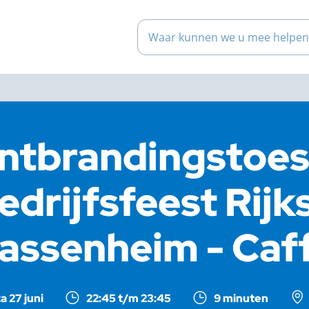
Waar kunnen we u mee help
ntbrandingstoe
edrijfsfeest Rij
assenheim - Ca
a 27 juni
22:45 t/m 23:45
9 minuten