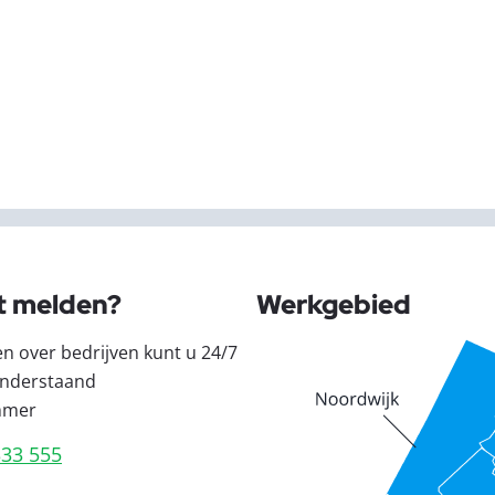
t melden?
Werkgebied
en over bedrijven kunt u 24/7
nderstaand
mmer
333 555