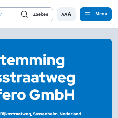
en?
Menu
A
Zoeken
stemming
ksstraatweg
ffero GmbH
Rijksstraatweg, Sassenheim, Nederland