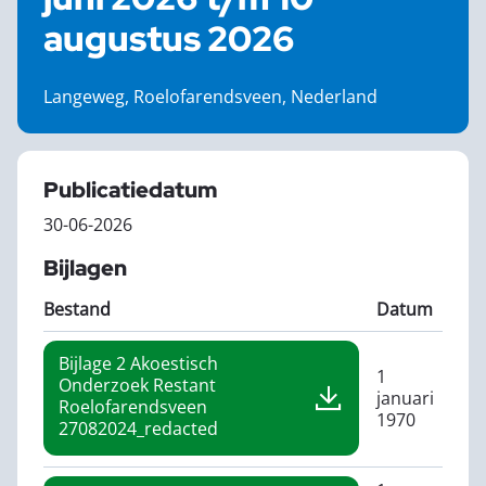
augustus 2026
Langeweg, Roelofarendsveen, Nederland
Publicatiedatum
30-06-2026
Bijlagen
Bestand
Datum
Bijlage 2 Akoestisch
1
Onderzoek Restant
januari
Roelofarendsveen
1970
27082024_redacted