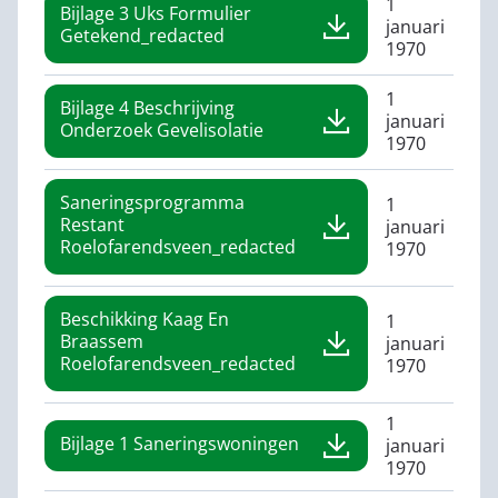
1
Bijlage 3 Uks Formulier
januari
Getekend_redacted
1970
1
Bijlage 4 Beschrijving
januari
Onderzoek Gevelisolatie
1970
Saneringsprogramma
1
Restant
januari
Roelofarendsveen_redacted
1970
Beschikking Kaag En
1
Braassem
januari
Roelofarendsveen_redacted
1970
1
Bijlage 1 Saneringswoningen
januari
1970