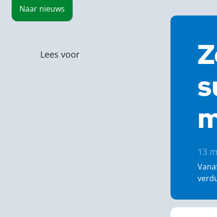
Naar
nieuws
Z
Lees voor
s
m
13 m
Vana
verd