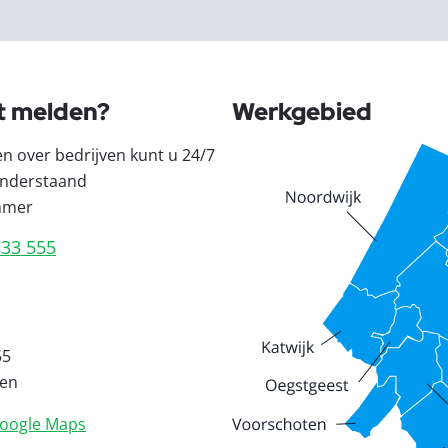
t melden?
Werkgebied
en over bedrijven kunt u 24/7
nderstaand
mmer
333 555
55
den
oogle Maps