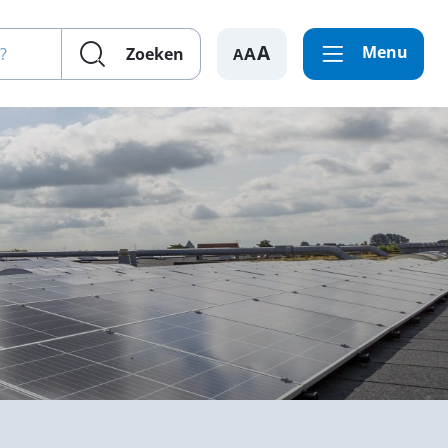
en?
Menu
A
Zoeken