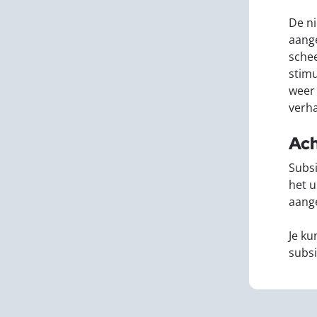
De ni
aange
schee
stimu
weer 
verha
Ach
Subsi
het u
aange
Je ku
subsi