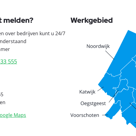
t melden?
Werkgebied
en over bedrijven kunt u 24/7
nderstaand
mmer
333 555
55
den
oogle Maps