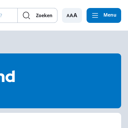
en?
Menu
A
Zoeken
nd