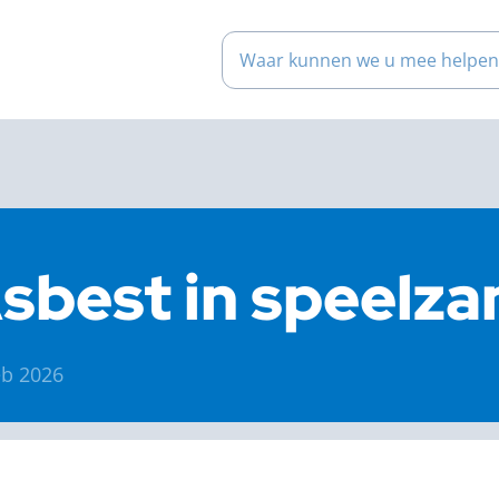
Waar kunnen we u mee help
sbest in speelza
eb 2026