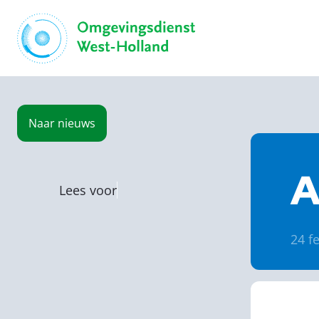
Naar
nieuws
A
Lees voor
24 f