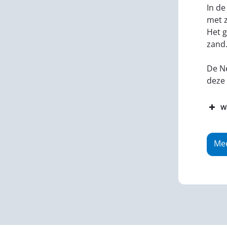
In de
met z
Het g
zand
De Ne
deze 
Wa
Mee