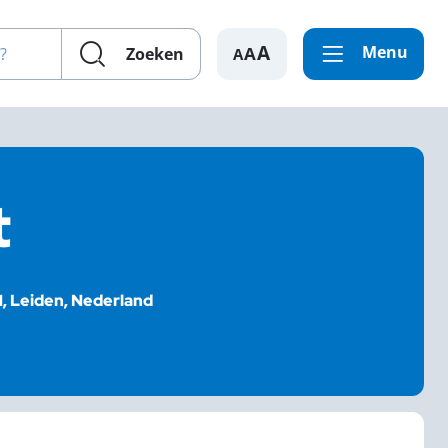
en?
Menu
A
Zoeken
t
, Leiden, Nederland