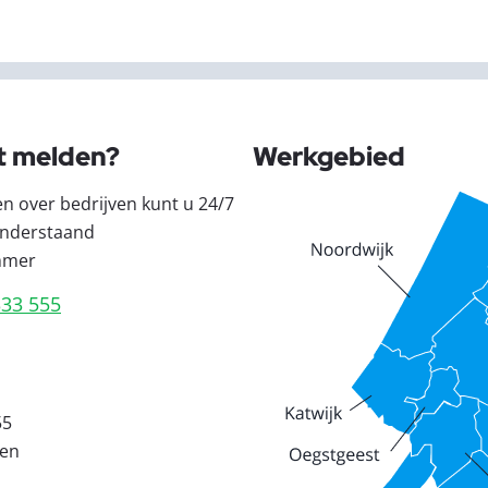
t melden?
Werkgebied
en over bedrijven kunt u 24/7
nderstaand
mmer
333 555
55
den