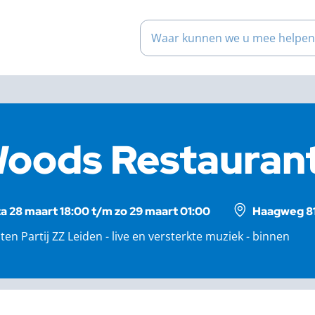
Waar kunnen we u mee help
oods Restauran
za 28 maart 18:00 t/m zo 29 maart 01:00
Haagweg 81
ten Partij ZZ Leiden - live en versterkte muziek - binnen