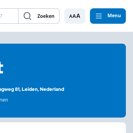
en?
Menu
A
Zoeken
t
gweg 81, Leiden, Nederland
nnen