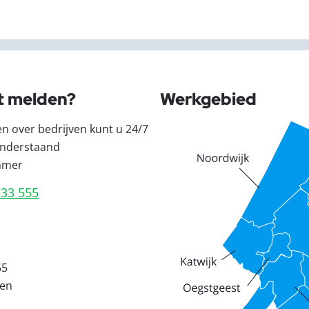
t melden?
Werkgebied
en over bedrijven kunt u 24/7
nderstaand
mmer
333 555
55
den