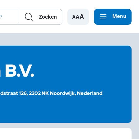
en?
Menu
A
Zoeken
B.V.
dstraat 126, 2202 NK Noordwijk, Nederland