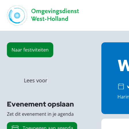
Naar
festiviteiten
W
Lees voor
Harin
Evenement opslaan
Zet dit evenement in je agenda
Toevoegen aan agenda