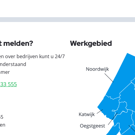
t melden?
Werkgebied
en over bedrijven kunt u 24/7
nderstaand
mmer
333 555
55
den