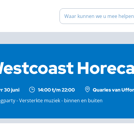
Waar kunnen we u mee help
estcoast Horeca 
vr 30 juni
14:00 t/m 22:00
Quarles van Uffor
gparty - Versterkte muziek - binnen en buiten