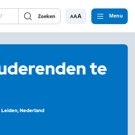
en?
Menu
A
Zoeken
tuderenden te
 Leiden, Nederland