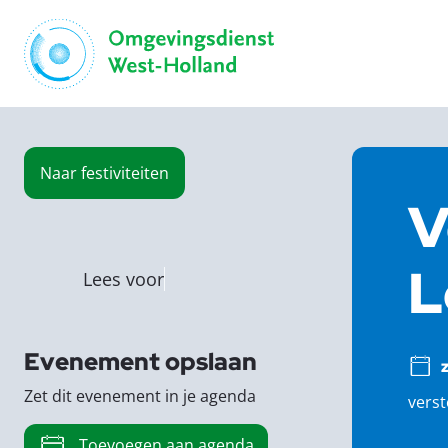
Naar
festiviteiten
V
L
Lees voor
Evenement opslaan
z
Zet dit evenement in je agenda
verst
Toevoegen aan agenda