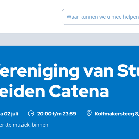
Waar kunnen we u mee help
ereniging van S
eiden Catena
a 02 juli
20:00 t/m 23:59
Kolfmakersteeg 8,
erkte muziek, binnen