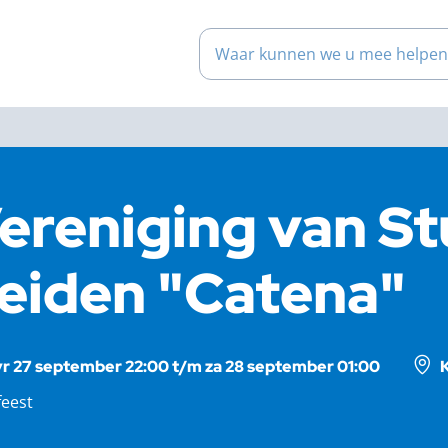
Waar kunnen we u mee help
ereniging van S
eiden "Catena"
vr 27 september 22:00 t/m za 28 september 01:00
feest