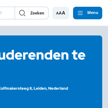
en?
Menu
A
Zoeken
tuderenden te
Kolfmakersteeg 8, Leiden, Nederland