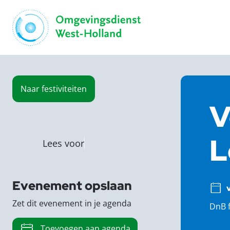
Naar
festiviteiten
V
L
Lees voor
Evenement opslaan
Zet dit evenement in je agenda
DnB 
Toevoegen aan agenda