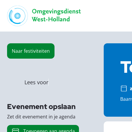
Naar
festiviteiten
T
Lees voor
Baanv
Evenement opslaan
Zet dit evenement in je agenda
Toevoegen aan agenda