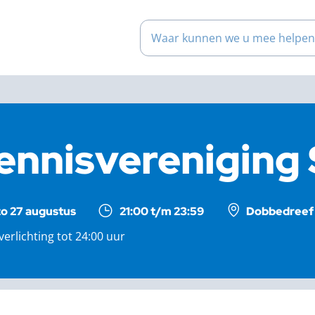
Waar kunnen we u mee help
ennisvereniging
zo 27 augustus
21:00 t/m 23:59
Dobbedreef 
erlichting tot 24:00 uur