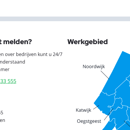
t melden?
Werkgebied
en over bedrijven kunt u 24/7
nderstaand
mmer
333 555
55
den