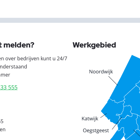
t melden?
Werkgebied
en over bedrijven kunt u 24/7
nderstaand
mmer
333 555
55
den