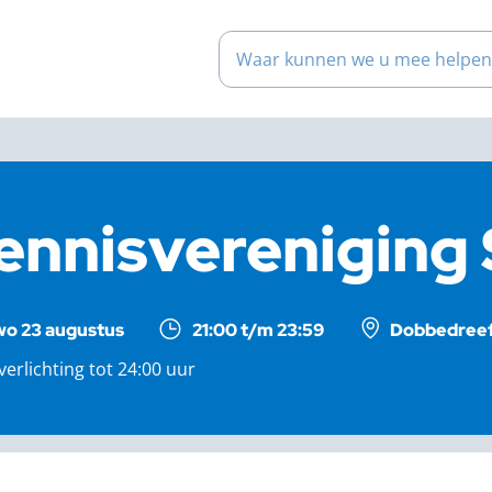
Waar kunnen we u mee help
ennisvereniging
wo 23 augustus
21:00 t/m 23:59
Dobbedreef 
erlichting tot 24:00 uur