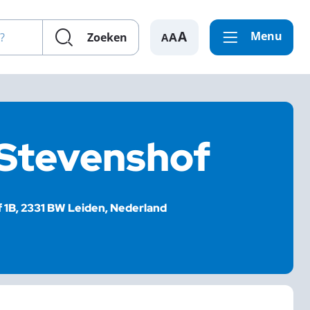
en?
Menu
A
Zoeken
 Stevenshof
1B, 2331 BW Leiden, Nederland