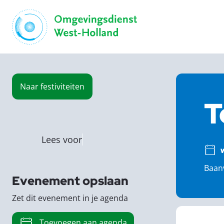
Naar
festiviteiten
T
Lees voor
Baanv
Evenement opslaan
Zet dit evenement in je agenda
Toevoegen aan agenda