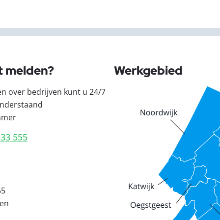
t melden?
Werkgebied
en over bedrijven kunt u 24/7
nderstaand
mmer
333 555
55
den