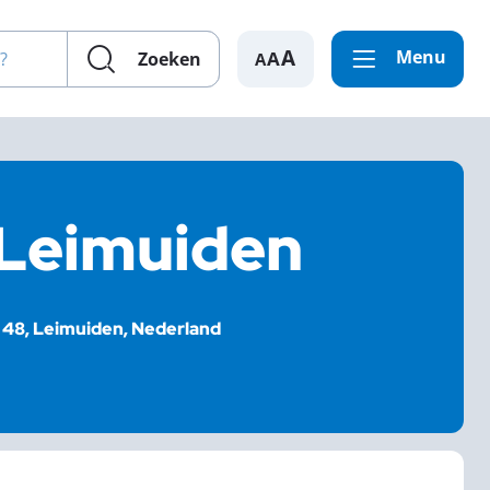
en?
Menu
A
Zoeken
 Leimuiden
48, Leimuiden, Nederland