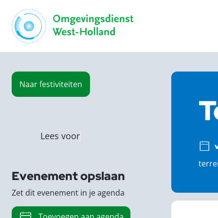
Naar
festiviteiten
T
Lees voor
terre
Evenement opslaan
Zet dit evenement in je agenda
Toevoegen aan agenda