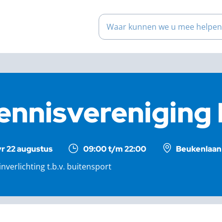
Waar kunnen we u mee help
ennisvereniging
vr 22 augustus
09:00 t/m 22:00
Beukenlaan 
inverlichting t.b.v. buitensport