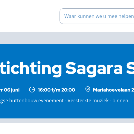
Waar kunnen we u mee help
tichting Sagara 
vr 06 juni
16:00 t/m 20:00
Mariahoevelaan 2
agse huttenbouw evenement - Versterkte muziek - binnen