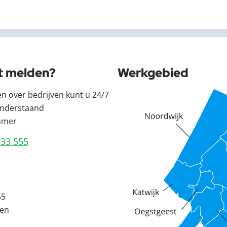
t melden?
Werkgebied
en over bedrijven kunt u 24/7
nderstaand
mmer
333 555
55
den