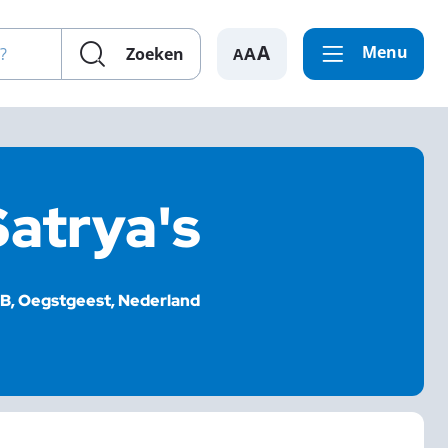
en?
Menu
A
Zoeken
Satrya's
B, Oegstgeest, Nederland