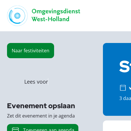
Naar
festiviteiten
S
Lees voor
3 da
Evenement opslaan
Zet dit evenement in je agenda
Toevoegen aan agenda