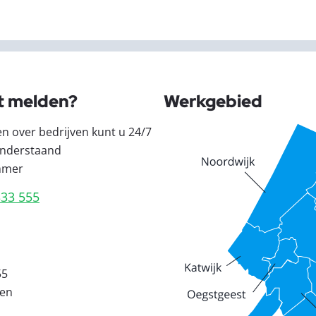
t melden?
Werkgebied
en over bedrijven kunt u 24/7
nderstaand
mmer
333 555
55
den