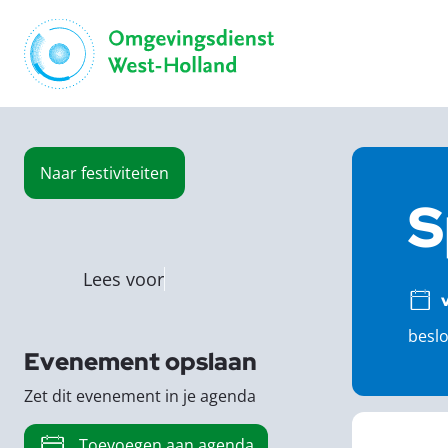
Naar
festiviteiten
S
Lees voor
beslo
Evenement opslaan
Zet dit evenement in je agenda
Toevoegen aan agenda