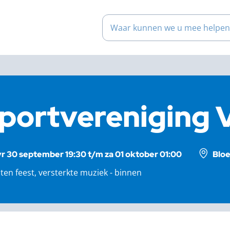
Waar kunnen we u mee help
portvereniging V
vr 30 september 19:30 t/m za 01 oktober 01:00
Bloe
ten feest, versterkte muziek - binnen