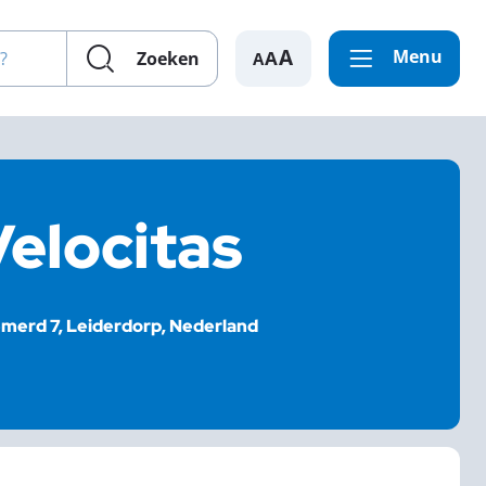
en?
Menu
A
Zoeken
elocitas
merd 7, Leiderdorp, Nederland