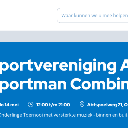
Waar kunnen we u mee help
portvereniging 
portman Combin
do 14 mei
12:00 t/m 21:00
Abtspoelweg 21, O
nderlinge Toernooi met versterkte muziek - binnen en bui