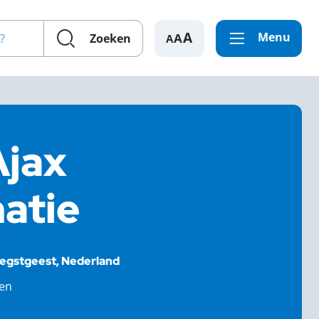
en?
Menu
A
Zoeken
Ajax
atie
egstgeest, Nederland
ten