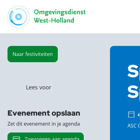
Naar
festiviteiten
S
S
Lees voor
Evenement opslaan
Zet dit evenement in je agenda
ASC O
Toevoegen aan agenda