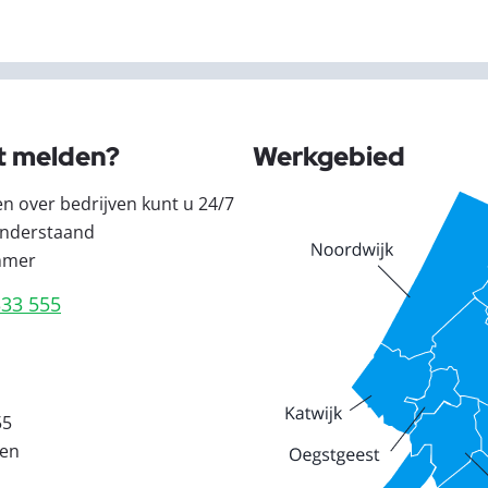
t melden?
Werkgebied
en over bedrijven kunt u 24/7
nderstaand
mmer
333 555
55
den