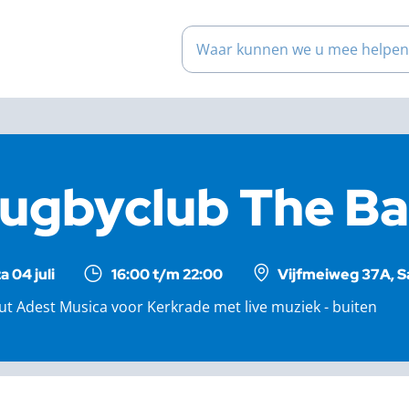
Waar kunnen we u mee help
ugbyclub The Ba
a 04 juli
16:00 t/m 22:00
Vijfmeiweg 37A, 
ut Adest Musica voor Kerkrade met live muziek - buiten