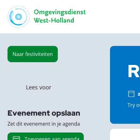
Naar
festiviteiten
R
Lees voor
z
Try o
Evenement opslaan
Zet dit evenement in je agenda
Toevoegen aan agenda