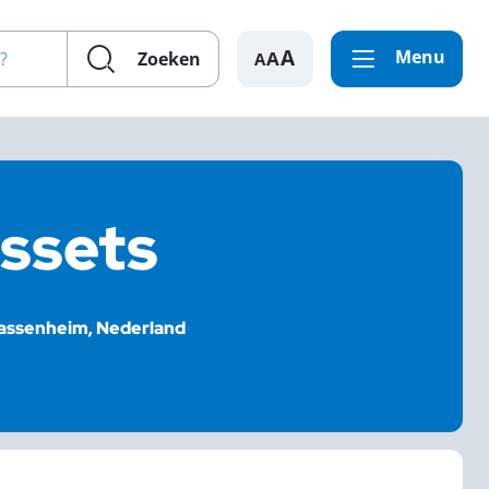
en?
Menu
A
Zoeken
ssets
Sassenheim, Nederland