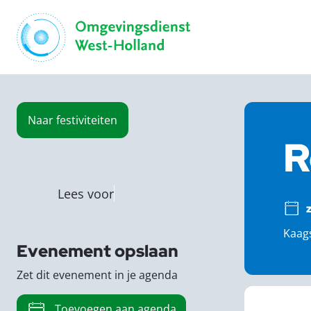
Naar
festiviteiten
R
Lees voor
z
Kaags
Evenement opslaan
Zet dit evenement in je agenda
Toevoegen aan agenda