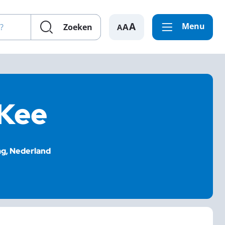
en?
Menu
A
Zoeken
 Kee
ag, Nederland