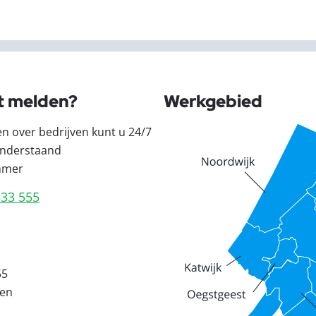
t melden?
Werkgebied
en over bedrijven kunt u 24/7
nderstaand
mmer
333 555
55
den