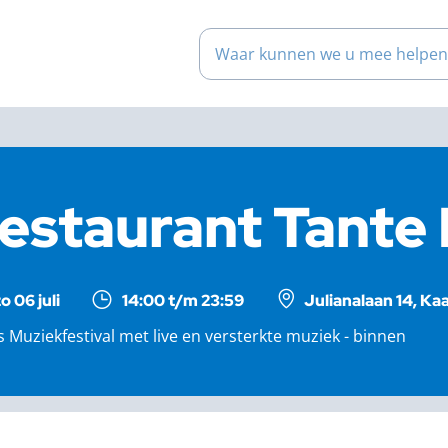
Waar kunnen we u mee help
estaurant Tante
o 06 juli
14:00 t/m 23:59
Julianalaan 14, Ka
 Muziekfestival met live en versterkte muziek - binnen