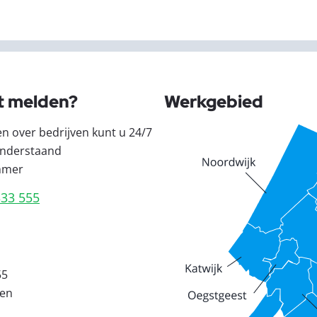
t melden?
Werkgebied
en over bedrijven kunt u 24/7
nderstaand
mmer
333 555
55
den