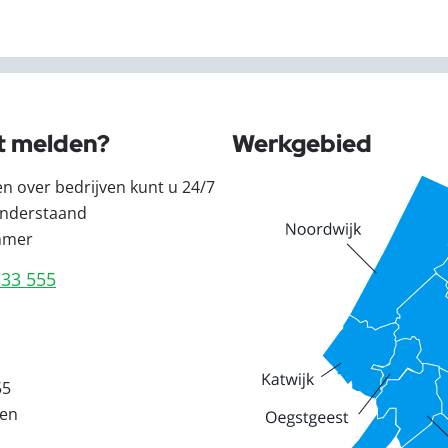
t melden?
Werkgebied
en over bedrijven kunt u 24/7
nderstaand
mmer
333 555
55
den