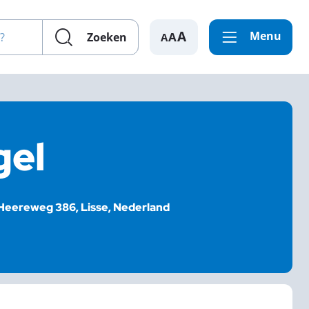
en?
Menu
A
Zoeken
gel
Heereweg 386, Lisse, Nederland