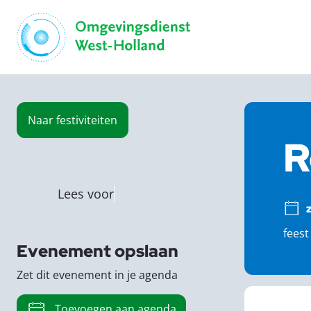
Naar
festiviteiten
R
Lees voor
feest
Evenement opslaan
Zet dit evenement in je agenda
Toevoegen aan agenda