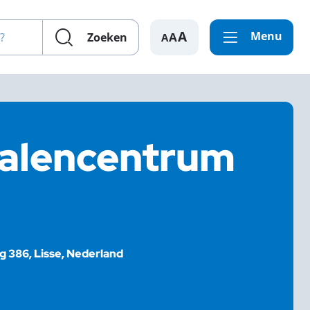
en?
Menu
A
Zoeken
Zalencentrum
 386, Lisse, Nederland