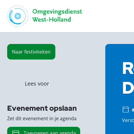
Naar
festiviteiten
R
D
Lees voor
Evenement opslaan
Zet dit evenement in je agenda
Verst
Toevoegen aan agenda