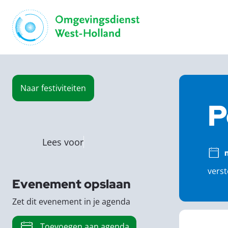
Naar
festiviteiten
P
Lees voor
verst
Evenement opslaan
Zet dit evenement in je agenda
Toevoegen aan agenda