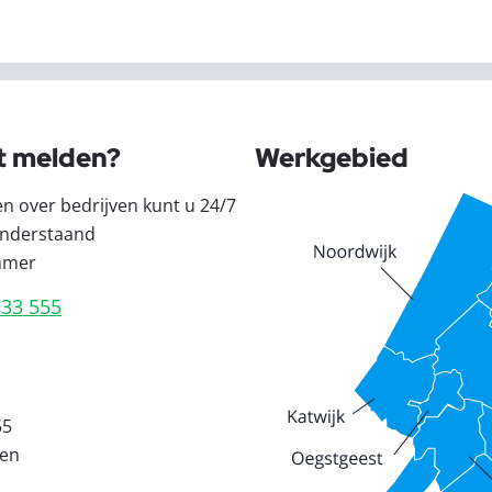
t melden?
Werkgebied
en over bedrijven kunt u 24/7
nderstaand
mmer
333 555
55
den