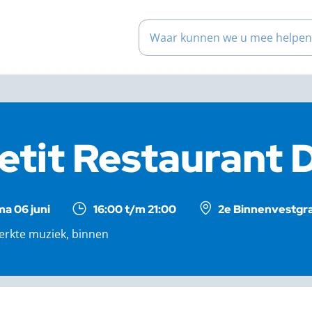
Waar kunnen we u mee help
etit Restaurant 
ma 06 juni
16:00 t/m 21:00
2e Binnenvestgra
erkte muziek, binnen