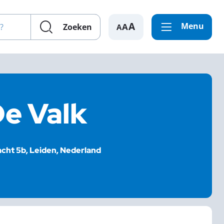
en?
Menu
A
Zoeken
De Valk
cht 5b, Leiden, Nederland