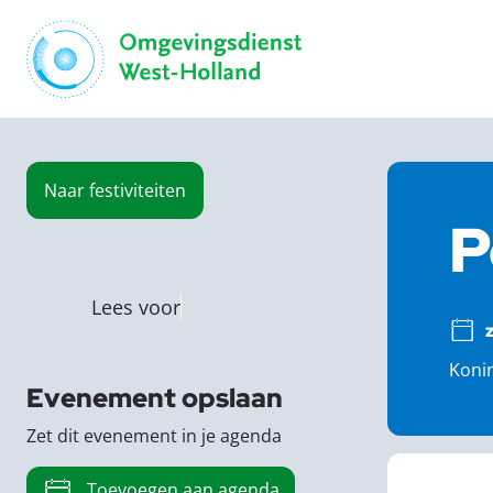
Naar
festiviteiten
P
Lees voor
z
Konin
Evenement opslaan
Zet dit evenement in je agenda
Toevoegen aan agenda