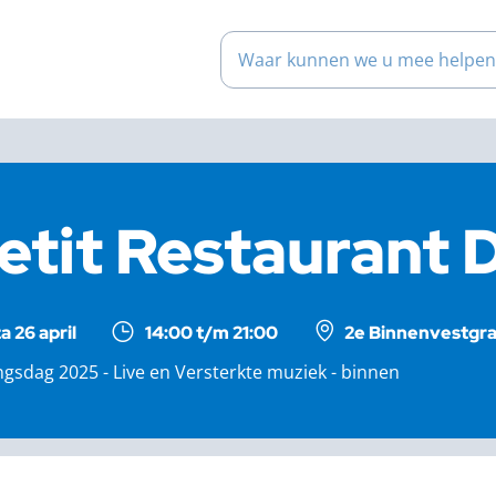
Waar kunnen we u mee help
etit Restaurant 
a 26 april
14:00 t/m 21:00
2e Binnenvestgra
gsdag 2025 - Live en Versterkte muziek - binnen