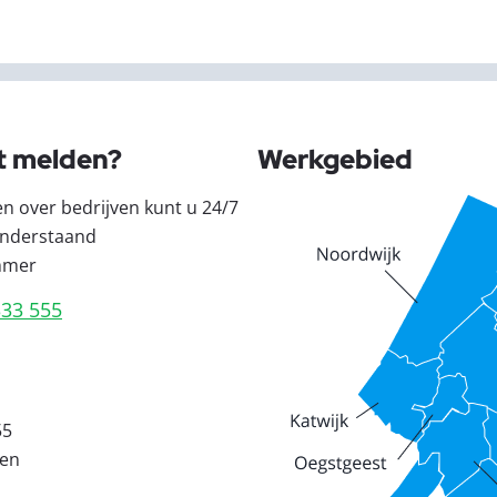
t melden?
Werkgebied
en over bedrijven kunt u 24/7
nderstaand
mmer
333 555
55
den