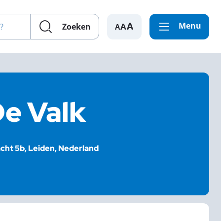
en?
Menu
A
Zoeken
De Valk
cht 5b, Leiden, Nederland