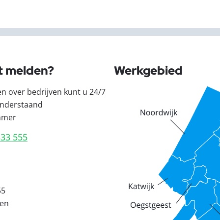
t melden?
Werkgebied
en over bedrijven kunt u 24/7
nderstaand
mmer
333 555
55
den