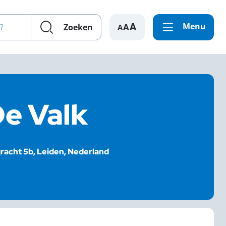
en?
Menu
A
Zoeken
De Valk
racht 5b, Leiden, Nederland