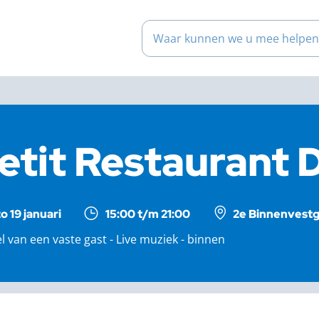
Waar kunnen we u mee help
etit Restaurant 
zo 19 januari
15:00 t/m 21:00
2e Binnenvestg
l van een vaste gast - Live muziek - binnen