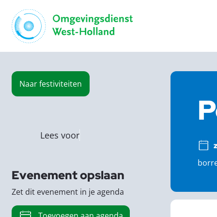
Naar
festiviteiten
P
Lees voor
borre
Evenement opslaan
Zet dit evenement in je agenda
Toevoegen aan agenda