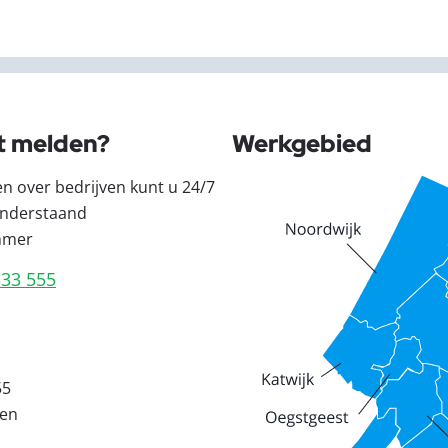
t melden?
Werkgebied
en over bedrijven kunt u 24/7
nderstaand
mmer
333 555
55
den