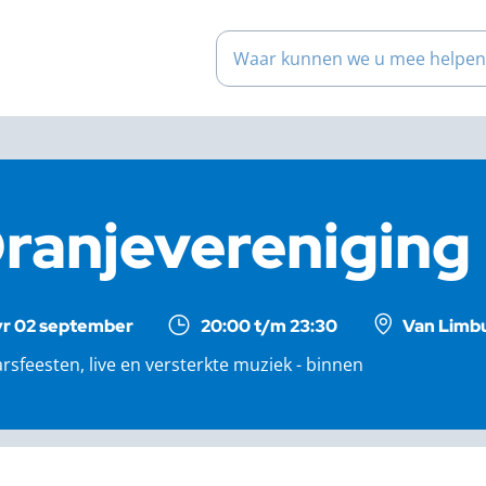
Waar kunnen we u mee help
ranjevereniging
vr 02 september
20:00 t/m 23:30
Van Limbu
rsfeesten, live en versterkte muziek - binnen