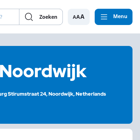
en?
Menu
A
Zoeken
 Noordwijk
rg Stirumstraat 24, Noordwijk, Netherlands