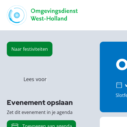
Naar
festiviteiten
O
Lees voor
Slotf
Evenement opslaan
Zet dit evenement in je agenda
Toevoegen aan agenda