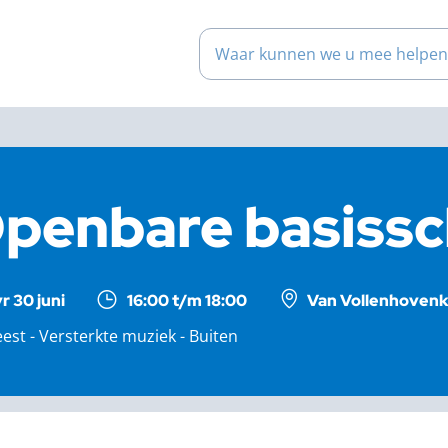
Waar kunnen we u mee help
penbare basissc
vr 30 juni
16:00 t/m 18:00
Van Vollenhovenka
eest - Versterkte muziek - Buiten