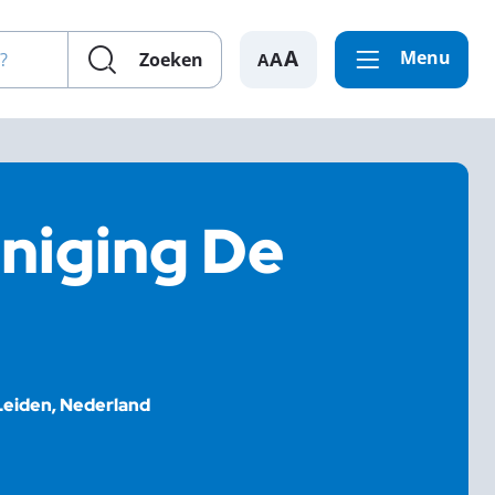
en?
Menu
A
Zoeken
niging De
Leiden, Nederland