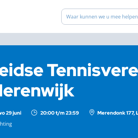
Waar kunnen we u mee help
eidse Tennisvere
erenwijk
wo 29 juni
20:00 t/m 23:59
Merendonk 177, 
chting