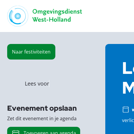
Naar
festiviteiten
L
M
Lees voor
Evenement opslaan
Zet dit evenement in je agenda
verli
Toevoegen aan agenda