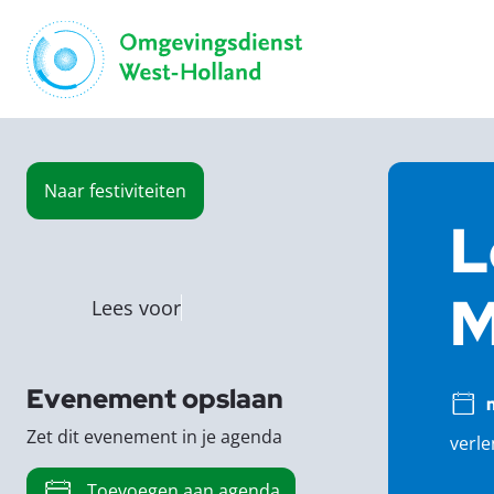
Naar
festiviteiten
L
M
Lees voor
Evenement opslaan
Zet dit evenement in je agenda
verle
Toevoegen aan agenda