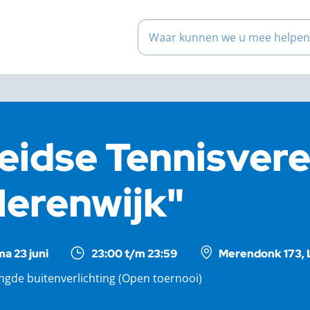
Waar kunnen we u mee help
eidse Tennisvere
erenwijk"
ma 23 juni
23:00 t/m 23:59
Merendonk 173, 
ngde buitenverlichting (Open toernooi)