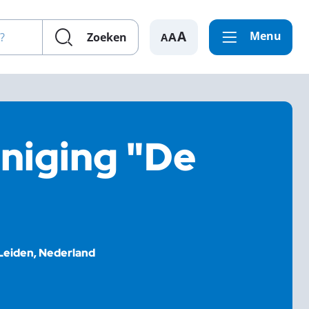
en?
Menu
A
Zoeken
niging "De
Leiden, Nederland