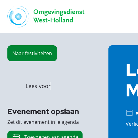
Naar
festiviteiten
L
M
Lees voor
Evenement opslaan
Zet dit evenement in je agenda
Verli
Toevoegen aan agenda