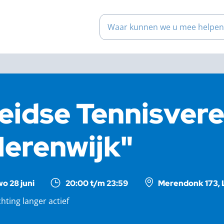
Waar kunnen we u mee help
eidse Tennisvere
erenwijk"
wo 28 juni
20:00 t/m 23:59
Merendonk 173, 
chting langer actief