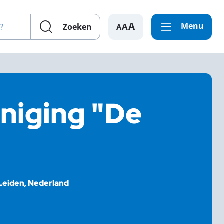
en?
Menu
A
Zoeken
niging "De
Leiden, Nederland