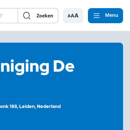
en?
Menu
A
Zoeken
niging De
nk 188, Leiden, Nederland