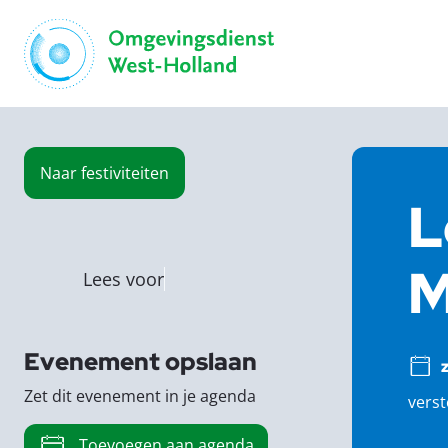
Naar
festiviteiten
L
M
Lees voor
Evenement opslaan
Zet dit evenement in je agenda
verst
Toevoegen aan agenda