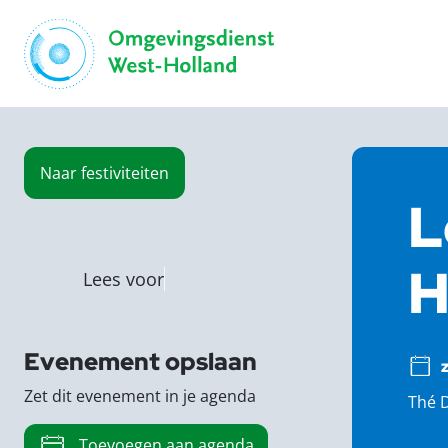
Naar
festiviteiten
L
H
Lees voor
Evenement opslaan
Zet dit evenement in je agenda
Thé D
Toevoegen aan agenda