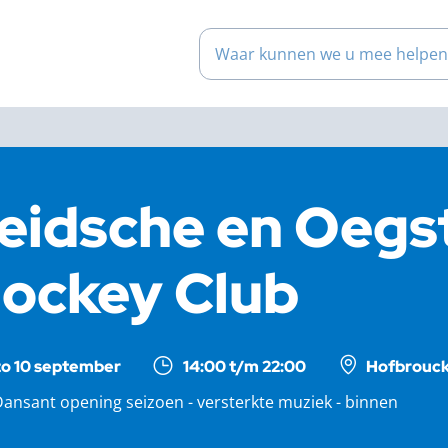
Waar kunnen we u mee help
eidsche en Oegs
ockey Club
zo 10 september
14:00 t/m 22:00
Hofbrouck
ansant opening seizoen - versterkte muziek - binnen