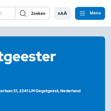
en?
Menu
A
Zoeken
tgeester
erlaan 51, 2341 LM Oegstgeest, Nederland