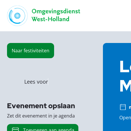
Naar
festiviteiten
L
M
Lees voor
Evenement opslaan
Zet dit evenement in je agenda
Open 
Toevoegen aan agenda