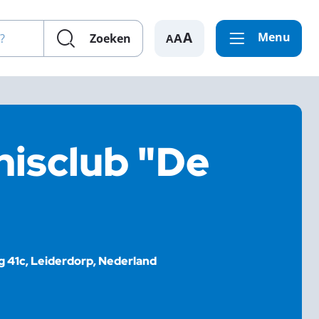
en?
Menu
A
Zoeken
nisclub "De
41c, Leiderdorp, Nederland