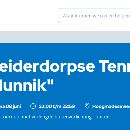
Waar kunnen we u mee help
eiderdorpse Ten
unnik"
ma 08 juni
23:00 t/m 23:59
Hoogmadeseweg 
toernooi met verlengde buitenverlichting - buiten