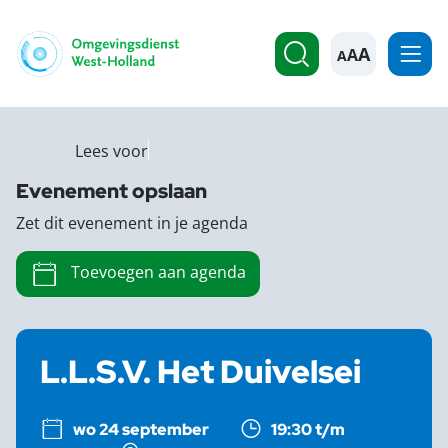
A
Lees voor
Evenement opslaan
Zet dit evenement in je agenda
Toevoegen aan agenda
L.L.S.V. Het Duivelsei
wo 24 september
19:30 t/m