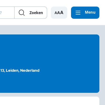
en?
Menu
A
Zoeken
13, Leiden, Nederland