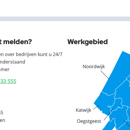
t melden?
Werkgebied
en over bedrijven kunt u 24/7
nderstaand
mmer
333 555
55
den