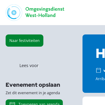
Naar
festiviteiten
H
Lees voor
Arrib
Evenement opslaan
Zet dit evenement in je agenda
Toevoegen aan agenda