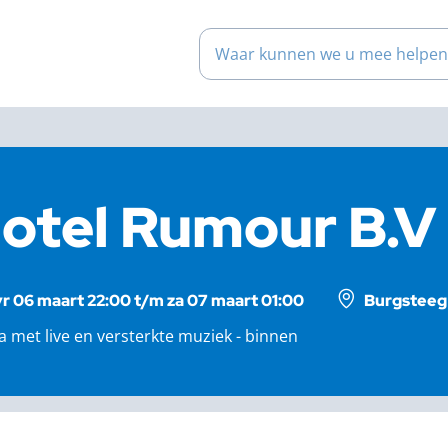
Waar kunnen we u mee help
otel Rumour B.V
vr 06 maart 22:00 t/m za 07 maart 01:00
Burgsteeg 
a met live en versterkte muziek - binnen