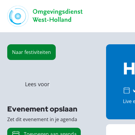
Naar
festiviteiten
H
Lees voor
Live 
Evenement opslaan
Zet dit evenement in je agenda
Toevoegen aan agenda