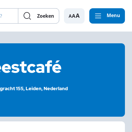
en?
Menu
A
Zoeken
eestcafé
gracht 155, Leiden, Nederland