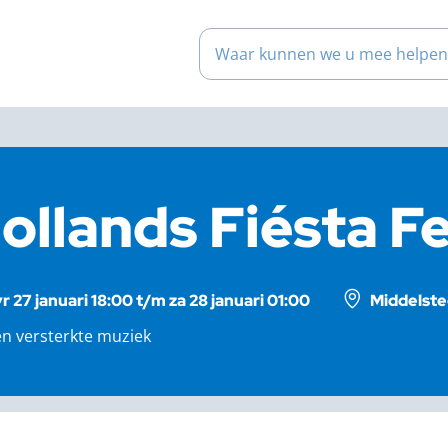
Waar kunnen we u mee help
ollands Fiésta F
vr 27 januari 18:00 t/m za 28 januari 01:00
Middelste
en versterkte muziek