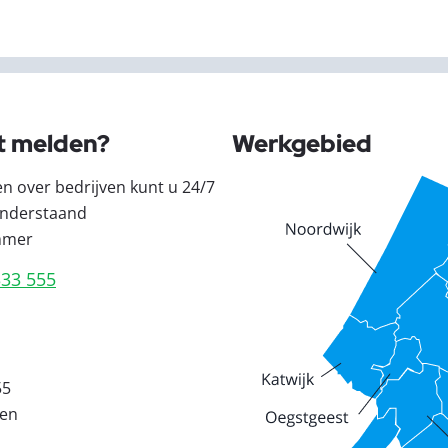
t melden?
Werkgebied
en over bedrijven kunt u 24/7
nderstaand
mmer
333 555
55
den