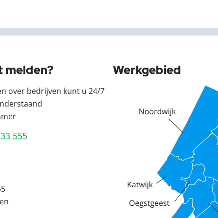
t melden?
Werkgebied
en over bedrijven kunt u 24/7
nderstaand
mmer
333 555
55
den