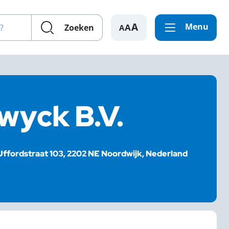
en?
Menu
A
Zoeken
wyck B.V.
Uffordstraat 103, 2202 NE Noordwijk, Nederland