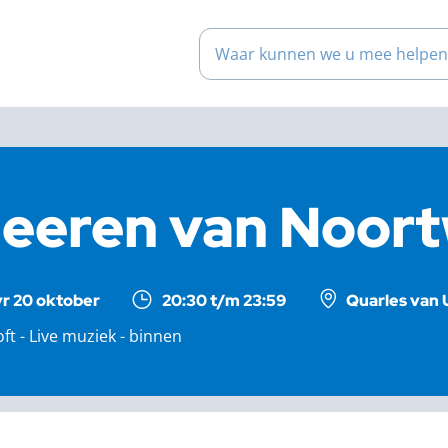
Waar kunnen we u mee help
eeren van Noort
vr 20 oktober
20:30 t/m 23:59
Quarles van 
oft - Live muziek - binnen