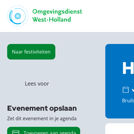
Naar
festiviteiten
H
Lees voor
Bruil
Evenement opslaan
Zet dit evenement in je agenda
Toevoegen aan agenda