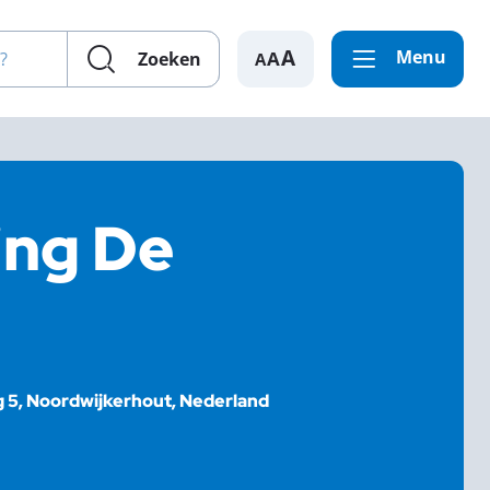
en?
Menu
A
Zoeken
ing De
5, Noordwijkerhout, Nederland