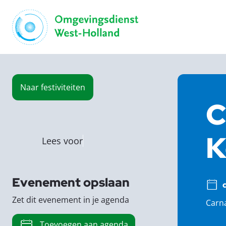
Naar
festiviteiten
C
K
Lees voor
Evenement opslaan
Zet dit evenement in je agenda
Carna
Toevoegen aan agenda