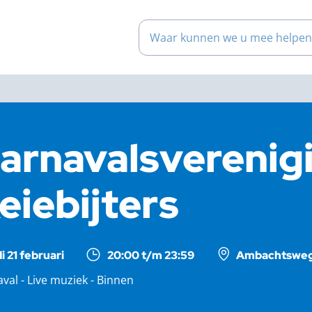
Waar kunnen we u mee help
arnavalsverenig
eiebijters
di 21 februari
20:00 t/m 23:59
Ambachtsweg 
val - Live muziek - Binnen