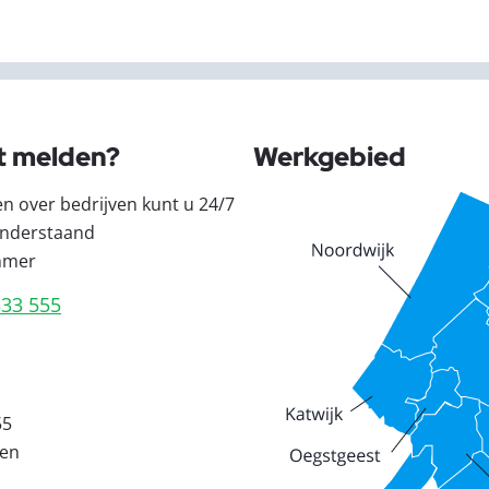
t melden?
Werkgebied
en over bedrijven kunt u 24/7
nderstaand
mmer
333 555
55
den