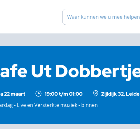
Waar kunnen we u mee help
afe Ut Dobbertj
za 22 maart
19:00 t/m 01:00
Zijldijk 32, Lei
ardag - Live en Versterkte muziek - binnen