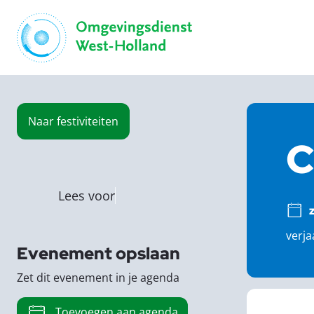
Naar
festiviteiten
C
Lees voor
verja
Evenement opslaan
Zet dit evenement in je agenda
Toevoegen aan agenda