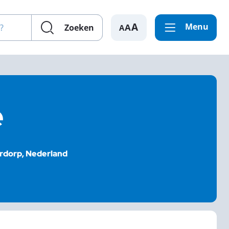
en?
Menu
A
Zoeken
e
derdorp, Nederland