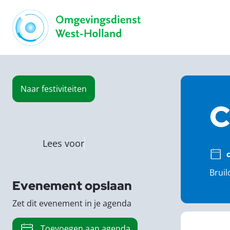
Naar
festiviteiten
C
Lees voor
Bruil
Evenement opslaan
Zet dit evenement in je agenda
Toevoegen aan agenda