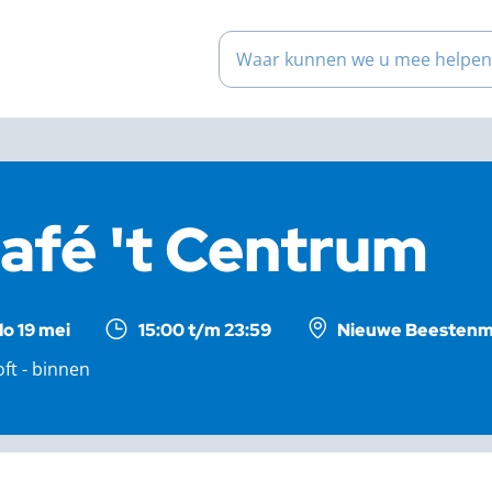
Waar kunnen we u mee help
afé 't Centrum
do 19 mei
15:00 t/m 23:59
Nieuwe Beestenma
oft - binnen