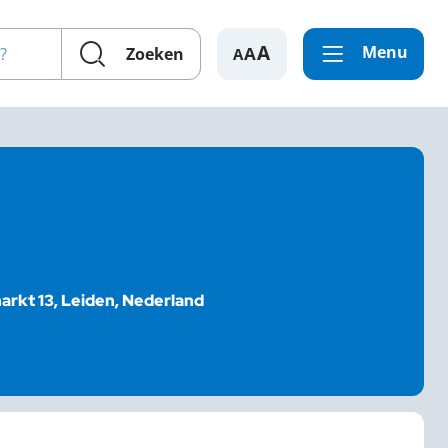
en?
Menu
A
Zoeken
rkt 13, Leiden, Nederland