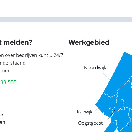
t melden?
Werkgebied
en over bedrijven kunt u 24/7
nderstaand
mmer
333 555
55
den