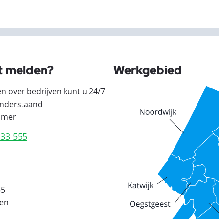
t melden?
Werkgebied
en over bedrijven kunt u 24/7
nderstaand
mmer
333 555
55
den