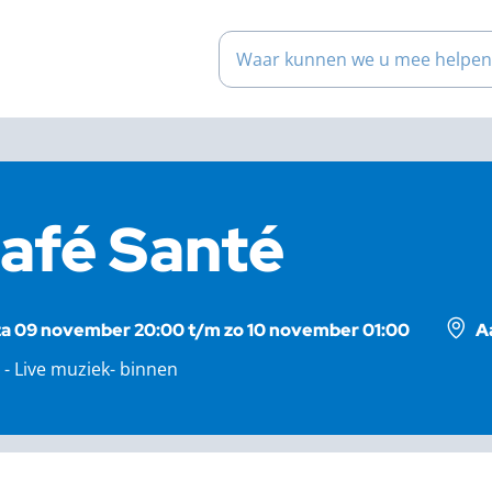
Waar kunnen we u mee help
afé Santé
za 09 november 20:00 t/m zo 10 november 01:00
A
 - Live muziek- binnen