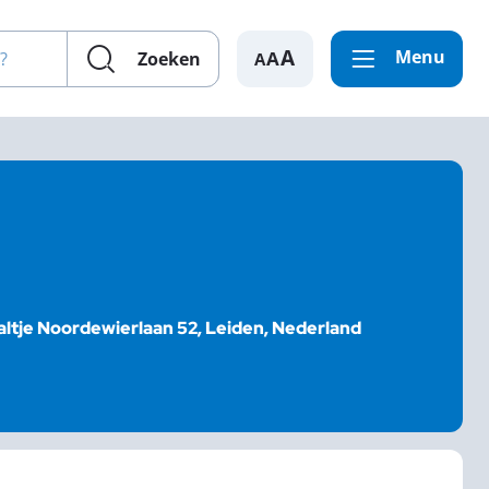
en?
Menu
A
Zoeken
altje Noordewierlaan 52, Leiden, Nederland