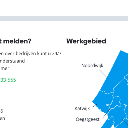
t melden?
Werkgebied
en over bedrijven kunt u 24/7
nderstaand
mmer
333 555
55
den