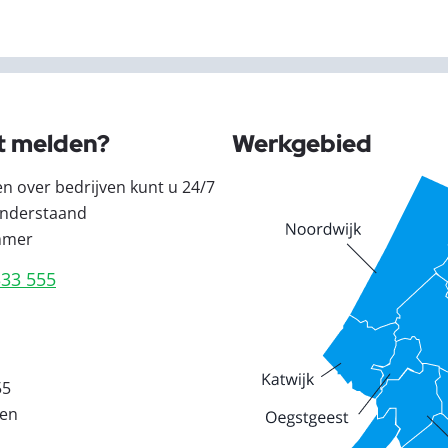
t melden?
Werkgebied
en over bedrijven kunt u 24/7
nderstaand
mmer
333 555
55
den