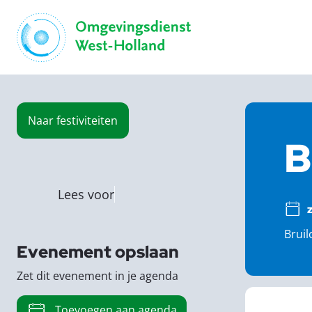
Naar
festiviteiten
B
Lees voor
Bruil
Evenement opslaan
Zet dit evenement in je agenda
Toevoegen aan agenda