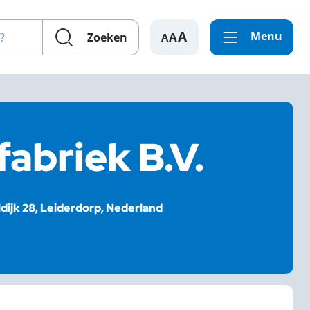
en?
Menu
A
Zoeken
abriek B.V.
jldijk 28, Leiderdorp, Nederland