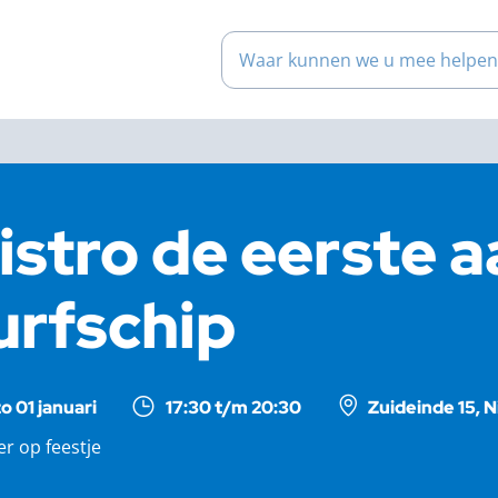
Waar kunnen we u mee help
istro de eerste a
urfschip
zo 01 januari
17:30 t/m 20:30
Zuideinde 15, 
r op feestje