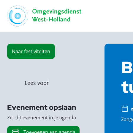
Naar
festiviteiten
B
t
Lees voor
Evenement opslaan
Zet dit evenement in je agenda
Zange
Toevoegen aan agenda