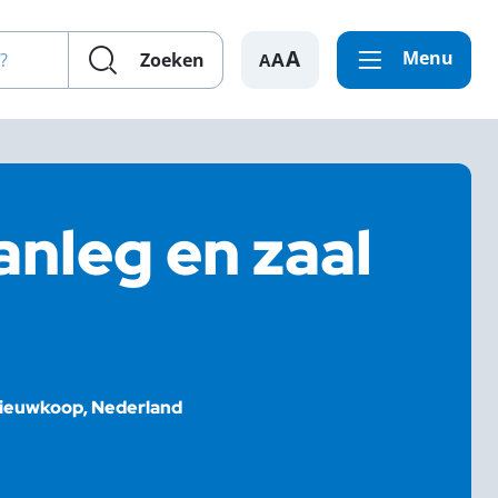
en?
Menu
A
Zoeken
anleg en zaal
Nieuwkoop, Nederland