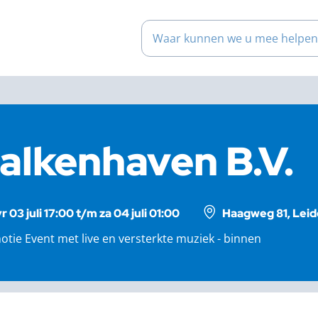
Waar kunnen we u mee help
alkenhaven B.V.
vr 03 juli 17:00 t/m za 04 juli 01:00
Haagweg 81, Leid
tie Event met live en versterkte muziek - binnen