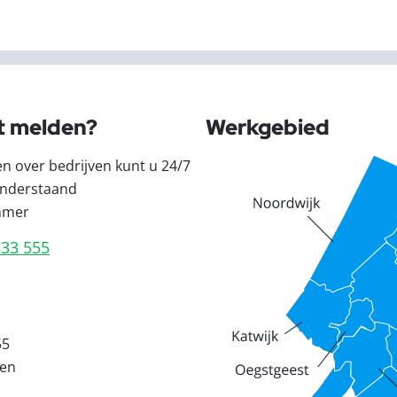
t melden?
Werkgebied
en over bedrijven kunt u 24/7
nderstaand
mmer
333 555
55
den