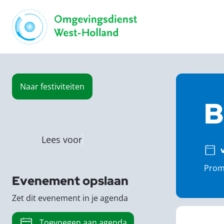
Naar
festiviteiten
B
Lees voor
Promo
Evenement opslaan
Zet dit evenement in je agenda
Toevoegen aan agenda