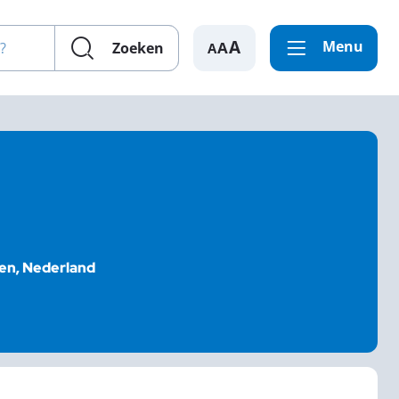
en?
Menu
A
Zoeken
en, Nederland