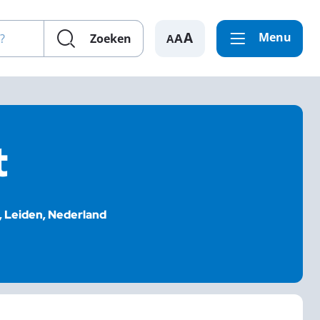
en?
Menu
A
Zoeken
t
 Leiden, Nederland