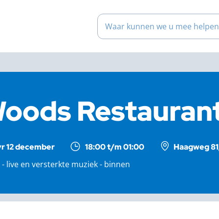
Waar kunnen we u mee help
oods Restauran
vr 12 december
18:00 t/m 01:00
Haagweg 81,
j - live en versterkte muziek - binnen