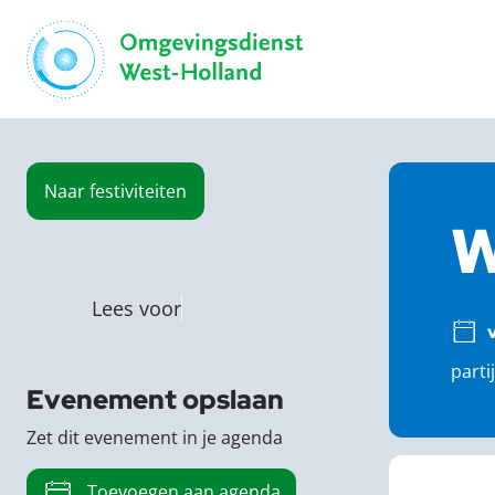
Naar
festiviteiten
W
Lees voor
parti
Evenement opslaan
Zet dit evenement in je agenda
Toevoegen aan agenda