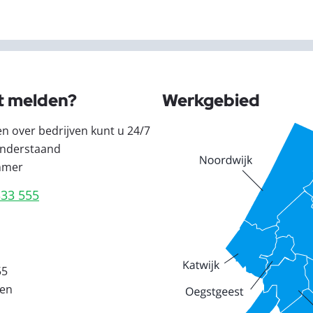
t melden?
Werkgebied
en over bedrijven kunt u 24/7
nderstaand
mmer
333 555
55
den