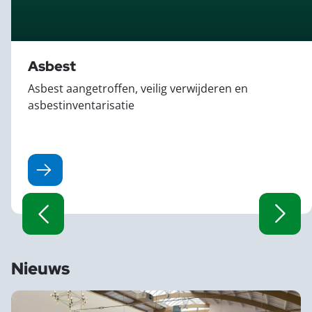
Asbest
Asbest aangetroffen, veilig verwijderen en
asbestinventarisatie
erder
Lees ver
Nieuws