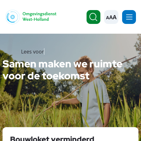
A
Lees voor
Samen maken we ruimte
voor de toekomst
Bouwloket verminderd