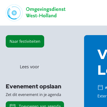
Naar
festiviteiten
V
L
Lees voor
Evenement opslaan
Zet dit evenement in je agenda
Exter
Toevoegen aan agenda