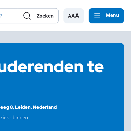
en?
Menu
A
Zoeken
tuderenden te
eeg 8, Leiden, Nederland
ziek - binnen