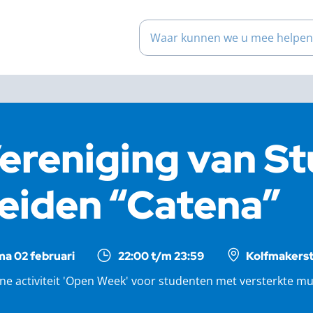
Waar kunnen we u mee help
ereniging van S
eiden “Catena”
ma 02 februari
22:00 t/m 23:59
Kolfmakerst
ne activiteit 'Open Week' voor studenten met versterkte mu