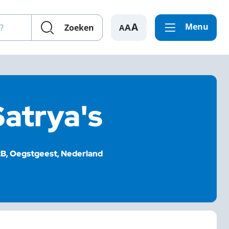
en?
Menu
A
Zoeken
Satrya's
B, Oegstgeest, Nederland