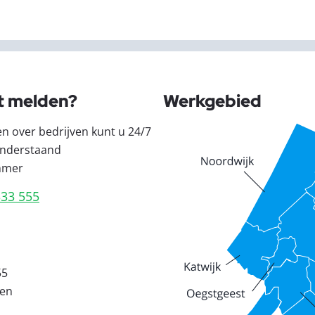
t melden?
Werkgebied
en over bedrijven kunt u 24/7
nderstaand
mmer
333 555
55
den