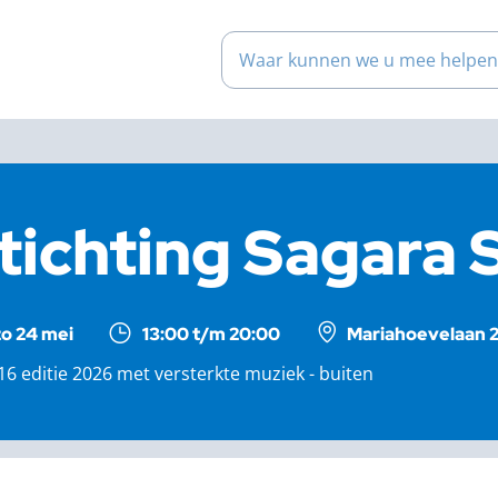
Waar kunnen we u mee help
tichting Sagara 
zo 24 mei
13:00 t/m 20:00
Mariahoevelaan 2
6 editie 2026 met versterkte muziek - buiten