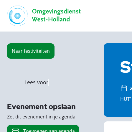
Naar
festiviteiten
S
Lees voor
HUT'1
Evenement opslaan
Zet dit evenement in je agenda
Toevoegen aan agenda