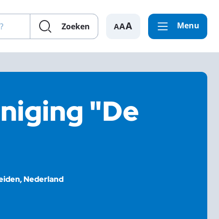
en?
Menu
A
Zoeken
niging "De
eiden, Nederland