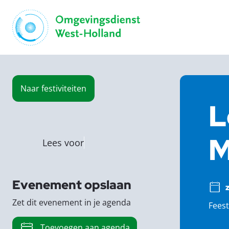
Naar
festiviteiten
L
M
Lees voor
Evenement opslaan
z
Zet dit evenement in je agenda
Feest
Toevoegen aan agenda