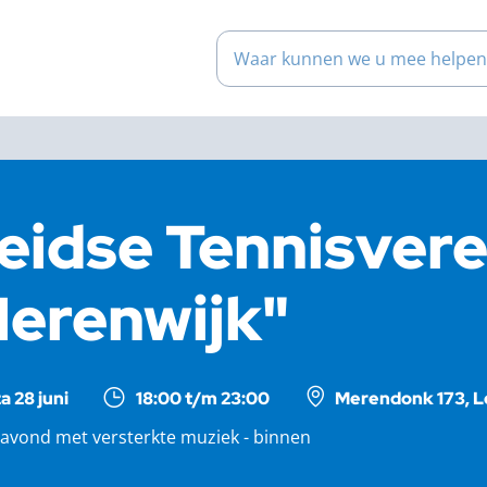
Waar kunnen we u mee help
eidse Tennisvere
erenwijk"
a 28 juni
18:00 t/m 23:00
Merendonk 173, L
avond met versterkte muziek - binnen